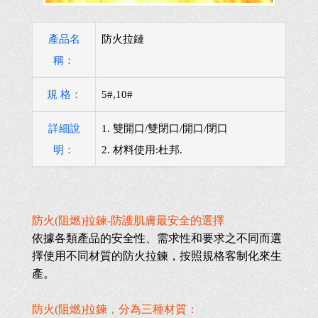
產品名
防火拉鏈
稱：
規 格：
5#,10#
詳細說
1. 雙開口/雙閉口/開口/閉口
明：
2. 材料使用:杜邦.
防火(阻燃)拉鍊-防護肌膚最安全的選擇
依據各類產品的安全性、需求性和要求之不同而選
擇使用不同材質的防火拉鍊，按照規格客制化來生
產。
防火(阻燃)拉鍊，分為三種材質：