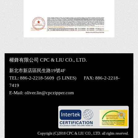
權鋒有限公司 CPC & LIU CO., LTD.
新北市新店區民生路19號4F
TEL: 886-2-2218-5609 (5 LINES) FAX: 886-2-2218-
7419
E-Mail:
oliver.lin@cpczipper.com
Copyright (C)2018 CPC & LIU CO., LTD. all rights reserved.