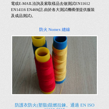
電或E-MAIL洽詢及索取樣品去做測試EN11612
EN14116 EN469(註.由於各大測試機構僅提供服裝
及成品測試)。
防火 Nomex 縫線
防護衣防火(塑脂)阻燃拉鍊。通過 EN ISO