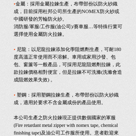
•
金屬：採用金屬拉鍊生產，布帶部份以防火紗織
成，目前採用杜邦公司所生產的NOMEX防火紗或
中國研發的芳輪防火紗。
消防服/軍服/工作服(油公司)/賽車服…等特殊行業可
選擇使用金屬防火拉鍊。
•
尼龍：以尼龍拉鍊添加化學阻燃劑生產，可耐180
度高溫正常使用而不溶解。車用或家用沙發、包
包、窗簾等一般產品，可採用尼龍阻燃劑拉鍊，此
款拉鍊價格相對便宜，但是拉鍊不可洗滌(洗滌會造
成阻燃效果失效) 。
•
塑鋼：採用塑鋼拉鍊生產，布帶部份以防火紗織
成，適用於要求不含金屬成份的產品使用。
本公司生產之防火拉鍊現正提供數個國家的軍服
(Fire retardant metal zipper with nomex tape, chemical
finishing tape)及油公司工作服所使用。意者歡迎來